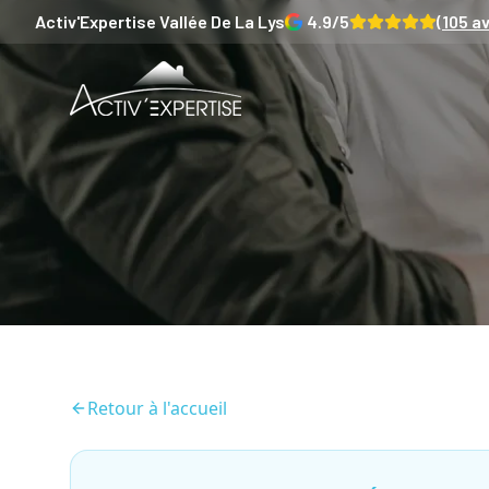
Activ'Expertise
Vallée De La Lys
4.9
/5
(
105
av
Retour à l'accueil