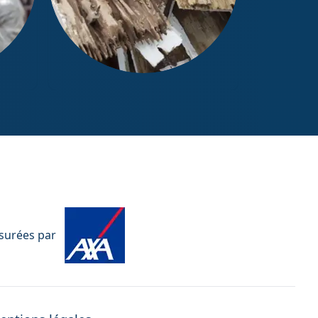
Diagnostic Termites / État
parasitaire
ssurées par