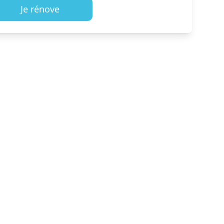
Je rénove